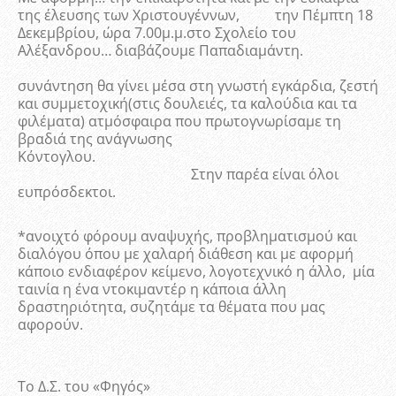
της έλευσης των Χριστουγέννων, την Πέμπτη 18
Δεκεμβρίου, ώρα 7.00μ.μ.στο Σχολείο του
Αλέξανδρου… διαβάζουμε Παπαδιαμάντη.
συνάντηση θα γίνει μέσα στη γνωστή εγκάρδια, ζεστή
και συμμετοχική(στις δουλειές, τα καλούδια και τα
φιλέματα) ατμόσφαιρα που πρωτογνωρίσαμε τη
βραδιά της ανάγνωσης
Κόντογλο
Στην παρέα είναι όλοι
ευπρόσδεκτοι.
*ανοιχτό φόρουμ αναψυχής, προβληματισμού και
διαλόγου όπου με χαλαρή διάθεση και με αφορμή
κάποιο ενδιαφέρον κείμενο, λογοτεχνικό η άλλο, μία
ταινία η ένα ντοκιμαντέρ η κάποια άλλη
δραστηριότητα, συζητάμε τα θέματα που μας
αφορούν.
Το Δ.Σ. του «Φηγός»