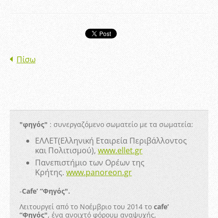
Πίσω
"φηγός"
: συνεργαζόμενο σωματείο με τα σωματεία:
ΕΛΛΕΤ(Ελληνική Εταιρεία Περιβάλλοντος
και Πολιτισμού),
www.ellet.gr
Πανεπιστήμιο των Ορέων της
Κρήτης.
www.panoreon.gr
-
Cafe’ “Φηγός".
Λειτουργεί από το Νοέμβριο του 2014 το
cafe’
“Φηγός"
, ένα ανοιχτό φόρουμ αναψυχής,