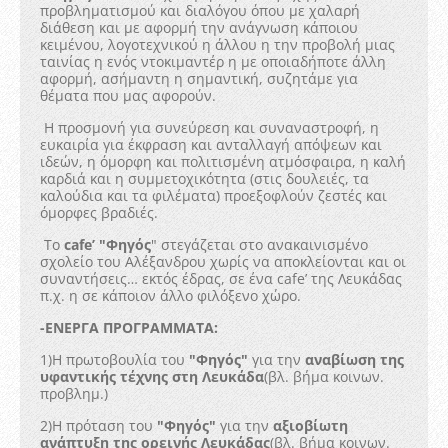
προβληματισμού και διαλόγου όπου με χαλαρή
διάθεση και με αφορμή την ανάγνωση κάποιου
κειμένου, λογοτεχνικού η άλλου η την προβολή μιας
ταινίας η ενός ντοκιμαντέρ η με οποιαδήποτε άλλη
αφορμή, ασήμαντη η σημαντική, συζητάμε για
θέματα που μας αφορούν.
Η προσμονή για συνεύρεση και συναναστροφή, η
ευκαιρία για έκφραση και ανταλλαγή απόψεων και
ιδεών, η όμορφη και πολιτισμένη ατμόσφαιρα, η καλή
καρδιά και η συμμετοχικότητα (στις δουλειές, τα
καλούδια και τα φιλέματα) προεξοφλούν ζεστές και
όμορφες βραδιές.
Το
cafe’ "Φηγός
" στεγάζεται στο ανακαινισμένο
σχολείο του Αλέξανδρου χωρίς να αποκλείονται και οι
συναντήσεις… εκτός έδρας, σε ένα cafe’ της Λευκάδας
π.χ. η σε κάποιον άλλο φιλόξενο χώρο.
-ΕΝΕΡΓΑ ΠΡΟΓΡΑΜΜΑΤΑ:
1)Η πρωτοβουλία του
"Φηγός"
για την
αναβίωση της
υφαντικής τέχνης στη Λευκάδα
(βλ. βήμα κοινων.
προβλημ.)
2)Η πρόταση του
"Φηγός"
για την
αξιοβίωτη
ανάπτυξη της ορεινής Λευκάδας
(βλ. βήμα κοινων.