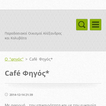
Παραδοσιακοί Οικισμοί Αλέξανδρος
και Κολυβάτα
Ο "φηγός"
>
Café Φηγός*
Café Φηγός*
2014-12-14 21:39
Με αφορμή… την επικαιρότητα και με την ευκαιρία