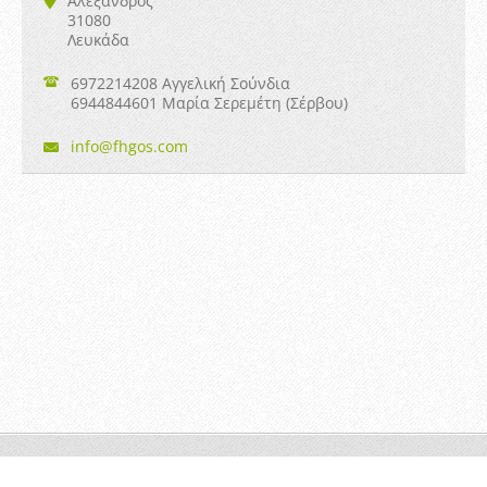
Αλέξανδρος
31080
Λευκάδα
6972214208 Αγγελική Σούνδια
6944844601 Μαρία Σερεμέτη (Σέρβου)
info@fhg
os.com
"φηγός" © 2014 Όλα τα δικαιώματα κατοχυρωμένα