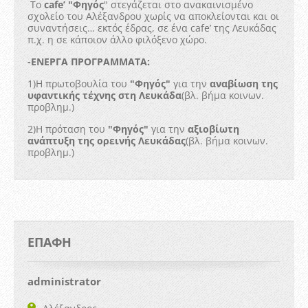
Το
cafe’ "Φηγός
" στεγάζεται στο ανακαινισμένο
σχολείο του Αλέξανδρου χωρίς να αποκλείονται και οι
συναντήσεις… εκτός έδρας, σε ένα cafe’ της Λευκάδας
π.χ. η σε κάποιον άλλο φιλόξενο χώρο.
-ΕΝΕΡΓΑ ΠΡΟΓΡΑΜΜΑΤΑ:
1)Η πρωτοβουλία του
"Φηγός"
για την
αναβίωση της
υφαντικής τέχνης στη Λευκάδα
(βλ. βήμα κοινων.
προβλημ.)
2)Η πρόταση του
"Φηγός"
για την
αξιοβίωτη
ανάπτυξη της ορεινής Λευκάδας
(βλ. βήμα κοινων.
προβλημ.)
ΕΠΑΦΉ
administrator