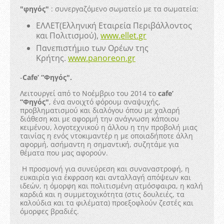
"φηγός"
: συνεργαζόμενο σωματείο με τα σωματεία:
ΕΛΛΕΤ(Ελληνική Εταιρεία Περιβάλλοντος
και Πολιτισμού),
www.ellet.gr
Πανεπιστήμιο των Ορέων της
Κρήτης.
www.panoreon.gr
-
Cafe’ “Φηγός".
Λειτουργεί από το Νοέμβριο του 2014 το
cafe’
“Φηγός"
, ένα ανοιχτό φόρουμ αναψυχής,
προβληματισμού και διαλόγου όπου με χαλαρή
διάθεση και με αφορμή την ανάγνωση κάποιου
κειμένου, λογοτεχνικού η άλλου η την προβολή μιας
ταινίας η ενός ντοκιμαντέρ η με οποιαδήποτε άλλη
αφορμή, ασήμαντη η σημαντική, συζητάμε για
θέματα που μας αφορούν.
Η προσμονή για συνεύρεση και συναναστροφή, η
ευκαιρία για έκφραση και ανταλλαγή απόψεων και
ιδεών, η όμορφη και πολιτισμένη ατμόσφαιρα, η καλή
καρδιά και η συμμετοχικότητα (στις δουλειές, τα
καλούδια και τα φιλέματα) προεξοφλούν ζεστές και
όμορφες βραδιές.