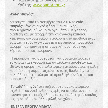
Κρήτης.
www.panoreon.gr
-
Cafe’ “Φηγός".
Λειτουργεί από το Νοέμβριο του 2014 το
cafe’
“Φηγός"
, ένα ανοιχτό φόρουμ αναψυχής,
προβληματισμού και διαλόγου όπου με χαλαρή
διάθεση και με αφορμή την ανάγνωση κάποιου
κειμένου, λογοτεχνικού η άλλου η την προβολή μιας
ταινίας η ενός ντοκιμαντέρ η με οποιαδήποτε άλλη
αφορμή, ασήμαντη η σημαντική, συζητάμε για
θέματα που μας αφορούν.
Η προσμονή για συνεύρεση και συναναστροφή, η
ευκαιρία για έκφραση και ανταλλαγή απόψεων και
ιδεών, η όμορφη και πολιτισμένη ατμόσφαιρα, η καλή
καρδιά και η συμμετοχικότητα (στις δουλειές, τα
καλούδια και τα φιλέματα) προεξοφλούν ζεστές και
όμορφες βραδιές.
Το
cafe’ "Φηγός
" στεγάζεται στο ανακαινισμένο
σχολείο του Αλέξανδρου χωρίς να αποκλείονται και οι
συναντήσεις… εκτός έδρας, σε ένα cafe’ της Λευκάδας
π.χ. η σε κάποιον άλλο φιλόξενο χώρο.
-ΕΝΕΡΓΑ ΠΡΟΓΡΑΜΜΑΤΑ: