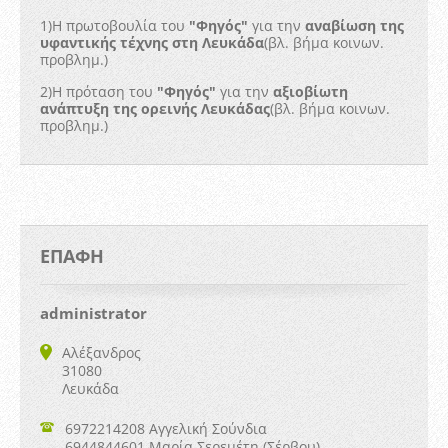
1)Η πρωτοβουλία του
"Φηγός"
για την
αναβίωση της
υφαντικής τέχνης στη Λευκάδα
(βλ. βήμα κοινων.
προβλημ.)
2)Η πρόταση του
"Φηγός"
για την
αξιοβίωτη
ανάπτυξη της ορεινής Λευκάδας
(βλ. βήμα κοινων.
προβλημ.)
ΕΠΑΦΉ
administrator
Αλέξανδρος
31080
Λευκάδα
6972214208 Αγγελική Σούνδια
6944844601 Μαρία Σερεμέτη (Σέρβου)