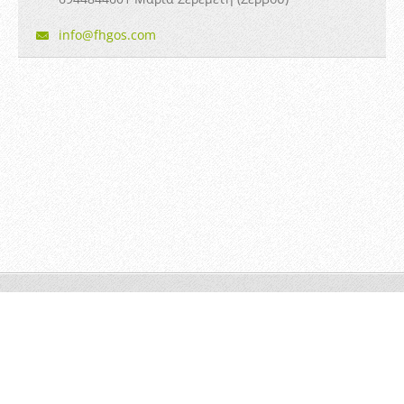
info@fhg
os.com
"φηγός" © 2014 Όλα τα δικαιώματα κατοχυρωμένα
Υλοποιήθηκε από
Webnode