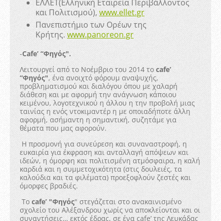
ΕΛΛΕΤ(Ελληνική Εταιρεία Περιβάλλοντος
και Πολιτισμού),
www.ellet.gr
Πανεπιστήμιο των Ορέων της
Κρήτης.
www.panoreon.gr
-
Cafe’ “Φηγός".
Λειτουργεί από το Νοέμβριο του 2014 το
cafe’
“Φηγός"
, ένα ανοιχτό φόρουμ αναψυχής,
προβληματισμού και διαλόγου όπου με χαλαρή
διάθεση και με αφορμή την ανάγνωση κάποιου
κειμένου, λογοτεχνικού η άλλου η την προβολή μιας
ταινίας η ενός ντοκιμαντέρ η με οποιαδήποτε άλλη
αφορμή, ασήμαντη η σημαντική, συζητάμε για
θέματα που μας αφορούν.
Η προσμονή για συνεύρεση και συναναστροφή, η
ευκαιρία για έκφραση και ανταλλαγή απόψεων και
ιδεών, η όμορφη και πολιτισμένη ατμόσφαιρα, η καλή
καρδιά και η συμμετοχικότητα (στις δουλειές, τα
καλούδια και τα φιλέματα) προεξοφλούν ζεστές και
όμορφες βραδιές.
Το
cafe’ "Φηγός
" στεγάζεται στο ανακαινισμένο
σχολείο του Αλέξανδρου χωρίς να αποκλείονται και οι
συναντήσεις… εκτός έδρας, σε ένα cafe’ της Λευκάδας