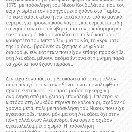
1975, με πρόσκληση του Νίκου Κονδυλάτου, που τον
είχα γνωρίσει τον προηγούμενο χρόνο στο Παρίσι.
Το καλοκαίρι εκείνο ήταν κατά κάποιο τρόπο μαγικό,
ενμέρει για προσωπικούς λόγους και ενμέρει επειδή
το νησί ήταν τότε αλώβητο από την οικοδόμηση και
τον τουρισμό. Μία συναυλία στο παλιό κάστρο με
κουαρτέτα του Μπετόβεν, μια ταινία, τα «Χρώματα
της Ίριδος», βραδινές συζητήσεις με φίλους
διαφόρων εθνικοτήτων που είχαν επίσης προσκληθεί
στη Λευκάδα, μένουν ακόμα έντονα στη μνήμη παρά
τα χρόνια που έχουν περάσει.
Δεν είχα ξαναπάει στη Λευκάδα από τότε, μάλλον
από επιλογή‒φαινόταν αδύνατο να επαναληφθεί η
πρώτη εντύπωση‒ και προτιμούσα την αρχική
ανάμνηση από μια χλιαρή επανάληψη. Επέστρεψα
ωστόσο στη Λευκάδα πέρυσι το καλοκαίρι, σχεδόν 40
χρόνια μετά, πάλι με πρόσκληση του Νίκου, που είχε
εγκατασταθεί πλέον μόνιμα στη Λευκάδα, όχι στην
πόλη αλλά στον Αλέξανδρο, ένα ορεινό σχεδόν
εγκαταλελειμμένο χωριό. Η πρόσκληση
συμπεριλάμβανε φιλοξενία στον ξενώνα που έχει