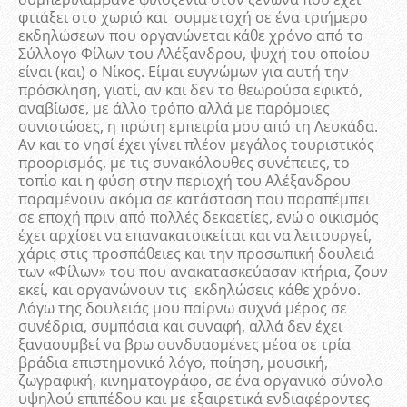
φτιάξει στο χωριό και συμμετοχή σε ένα τριήμερο
εκδηλώσεων που οργανώνεται κάθε χρόνο από το
Σύλλογο Φίλων του Αλέξανδρου, ψυχή του οποίου
είναι (και) ο Νίκος. Είμαι ευγνώμων για αυτή την
πρόσκληση, γιατί, αν και δεν το θεωρούσα εφικτό,
αναβίωσε, με άλλο τρόπο αλλά με παρόμοιες
συνιστώσες, η πρώτη εμπειρία μου από τη Λευκάδα.
Αν και το νησί έχει γίνει πλέον μεγάλος τουριστικός
προορισμός, με τις συνακόλουθες συνέπειες, το
τοπίο και η φύση στην περιοχή του Αλέξανδρου
παραμένουν ακόμα σε κατάσταση που παραπέμπει
σε εποχή πριν από πολλές δεκαετίες, ενώ ο οικισμός
έχει αρχίσει να επανακατοικείται και να λειτουργεί,
χάρις στις προσπάθειες και την προσωπική δουλειά
των «Φίλων» του που ανακατασκεύασαν κτήρια, ζουν
εκεί, και οργανώνουν τις εκδηλώσεις κάθε χρόνο.
Λόγω της δουλειάς μου παίρνω συχνά μέρος σε
συνέδρια, συμπόσια και συναφή, αλλά δεν έχει
ξανασυμβεί να βρω συνδυασμένες μέσα σε τρία
βράδια επιστημονικό λόγο, ποίηση, μουσική,
ζωγραφική, κινηματογράφο, σε ένα οργανικό σύνολο
υψηλού επιπέδου και με εξαιρετικά ενδιαφέροντες