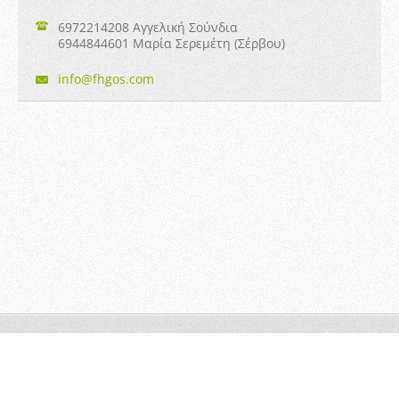
6972214208 Αγγελική Σούνδια
6944844601 Μαρία Σερεμέτη (Σέρβου)
info@fhg
os.com
"φηγός" © 2014 Όλα τα δικαιώματα κατοχυρωμένα
Υλοποιήθηκε από
Webnode