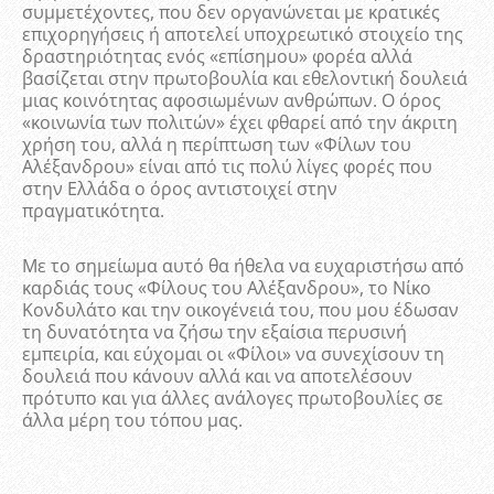
συμμετέχοντες, που δεν οργανώνεται με κρατικές
επιχορηγήσεις ή αποτελεί υποχρεωτικό στοιχείο της
δραστηριότητας ενός «επίσημου» φορέα αλλά
βασίζεται στην πρωτοβουλία και εθελοντική δουλειά
μιας κοινότητας αφοσιωμένων ανθρώπων. Ο όρος
«κοινωνία των πολιτών» έχει φθαρεί από την άκριτη
χρήση του, αλλά η περίπτωση των «Φίλων του
Αλέξανδρου» είναι από τις πολύ λίγες φορές που
στην Ελλάδα ο όρος αντιστοιχεί στην
πραγματικότητα.
Με το σημείωμα αυτό θα ήθελα να ευχαριστήσω από
καρδιάς τους «Φίλους του Αλέξανδρου», το Νίκο
Κονδυλάτο και την οικογένειά του, που μου έδωσαν
τη δυνατότητα να ζήσω την εξαίσια περυσινή
εμπειρία, και εύχομαι οι «Φίλοι» να συνεχίσουν
τη
δουλειά που κάνουν αλλά και να αποτελέσουν
πρότυπο και για άλλες ανάλογες πρωτοβουλίες σε
άλλα μέρη του τόπου μας.