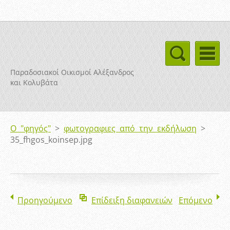
Παραδοσιακοί Οικισμοί Αλέξανδρος
και Κολυβάτα
Ο "φηγός"
>
φωτογραφιες από την εκδήλωση
>
35_fhgos_koinsep.jpg
Προηγούμενο
Επίδειξη διαφανειών
Επόμενο