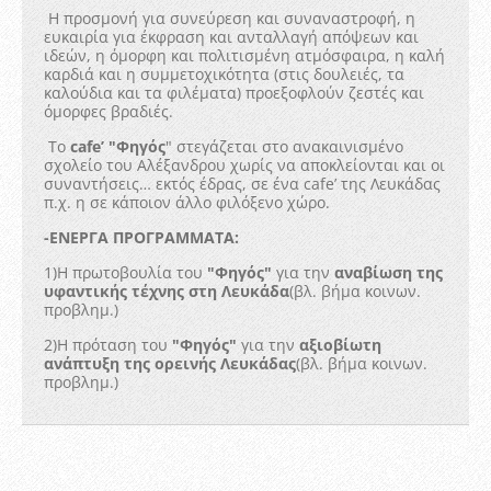
Η προσμονή για συνεύρεση και συναναστροφή, η
ευκαιρία για έκφραση και ανταλλαγή απόψεων και
ιδεών, η όμορφη και πολιτισμένη ατμόσφαιρα, η καλή
καρδιά και η συμμετοχικότητα (στις δουλειές, τα
καλούδια και τα φιλέματα) προεξοφλούν ζεστές και
όμορφες βραδιές.
Το
cafe’ "Φηγός
" στεγάζεται στο ανακαινισμένο
σχολείο του Αλέξανδρου χωρίς να αποκλείονται και οι
συναντήσεις… εκτός έδρας, σε ένα cafe’ της Λευκάδας
π.χ. η σε κάποιον άλλο φιλόξενο χώρο.
-ΕΝΕΡΓΑ ΠΡΟΓΡΑΜΜΑΤΑ:
1)Η πρωτοβουλία του
"Φηγός"
για την
αναβίωση της
υφαντικής τέχνης στη Λευκάδα
(βλ. βήμα κοινων.
προβλημ.)
2)Η πρόταση του
"Φηγός"
για την
αξιοβίωτη
ανάπτυξη της ορεινής Λευκάδας
(βλ. βήμα κοινων.
προβλημ.)