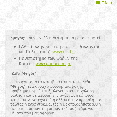
Πίσω
"φηγός"
: συνεργαζόμενο σωματείο με τα σωματεία:
ΕΛΛΕΤ(Ελληνική Εταιρεία Περιβάλλοντος
και Πολιτισμού),
www.ellet.gr
Πανεπιστήμιο των Ορέων της
Κρήτης.
www.panoreon.gr
-
Cafe’ “Φηγός".
Λειτουργεί από το Νοέμβριο του 2014 το
cafe’
“Φηγός"
, ένα ανοιχτό φόρουμ αναψυχής,
προβληματισμού και διαλόγου όπου με χαλαρή
διάθεση και με αφορμή την ανάγνωση κάποιου
κειμένου, λογοτεχνικού η άλλου η την προβολή μιας
ταινίας η ενός ντοκιμαντέρ η με οποιαδήποτε άλλη
αφορμή, ασήμαντη η σημαντική, συζητάμε για
θέματα που μας αφορούν.