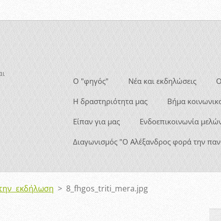
αι
Ο "φηγός"
Νέα και εκδηλώσεις
Ο
Η δραστηριότητα μας
Βήμα κοινωνικ
Είπαν για μας
Ενδοεπικοινωνία μελώ
Διαγωνισμός "Ο Αλέξανδρος φορά την παν
την εκδήλωση
>
8_fhgos_triti_mera.jpg