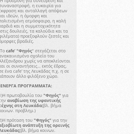
Η προσμονή για συνεύρεση και
συναναστροφή, η ευκαιρία για
έκφραση και ανταλλαγή απόψεων
και ιδεών, η όμορφη και
πολιτισμένη ατμόσφαιρα, η καλή
καρδιά και η συμμετοχικότητα
(στις δουλειές, τα καλούδια και τα
φιλέματα) προεξοφλούν ζεστές και
όμορφες βραδιές.
Το
cafe’ "Φηγός
" στεγάζεται στο
ανακαινισμένο σχολείο του
Αλέξανδρου χωρίς να αποκλείονται
και οι συναντήσεις… εκτός έδρας,
σε ένα cafe’ της Λευκάδας π.χ. η σε
κάποιον άλλο φιλόξενο χώρο.
-ΕΝΕΡΓΑ ΠΡΟΓΡΑΜΜΑΤΑ:
1)Η πρωτοβουλία του
"Φηγός"
για
την
αναβίωση της υφαντικής
τέχνης στη Λευκάδα
(βλ. βήμα
κοινων. προβλημ.)
2)Η πρόταση του
"Φηγός"
για την
αξιοβίωτη ανάπτυξη της ορεινής
Λευκάδας
(βλ. βήμα κοινων.