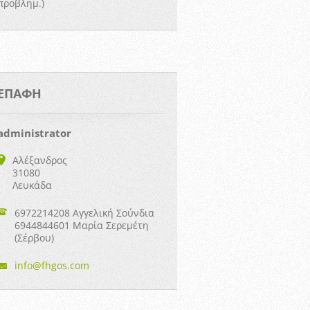
προβλημ.)
ΕΠΑΦΉ
administrator
Αλέξανδρος
31080
Λευκάδα
6972214208 Αγγελική Σούνδια
6944844601 Μαρία Σερεμέτη
(Σέρβου)
info@fhg
os.com