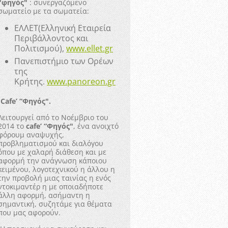
"φηγός"
: συνεργαζόμενο
σωματείο με τα σωματεία:
ΕΛΛΕΤ(Ελληνική Εταιρεία
Περιβάλλοντος και
Πολιτισμού),
www.ellet.gr
Πανεπιστήμιο των Ορέων
της
Κρήτης.
www.panoreon.gr
-
Cafe’ “Φηγός".
Λειτουργεί από το Νοέμβριο του
2014 το
cafe’ “Φηγός"
, ένα ανοιχτό
φόρουμ αναψυχής,
προβληματισμού και διαλόγου
όπου με χαλαρή διάθεση και με
αφορμή την ανάγνωση κάποιου
κειμένου, λογοτεχνικού η άλλου η
την προβολή μιας ταινίας η ενός
ντοκιμαντέρ η με οποιαδήποτε
άλλη αφορμή, ασήμαντη η
σημαντική, συζητάμε για θέματα
που μας αφορούν.