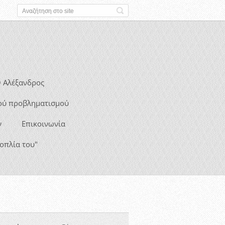
 Αλέξανδρος
ού προβληματισμού
ν
Επικοινωνία
οπλία του"